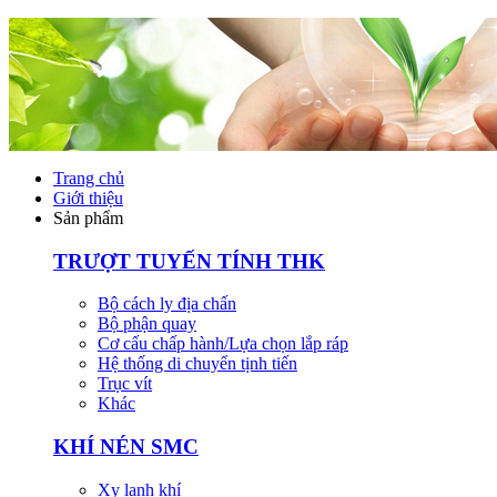
Trang chủ
Giới thiệu
Sản phẩm
TRƯỢT TUYẾN TÍNH THK
Bộ cách ly địa chấn
Bộ phận quay
Cơ cấu chấp hành/Lựa chọn lắp ráp
Hệ thống di chuyển tịnh tiến
Trục vít
Khác
KHÍ NÉN SMC
Xy lanh khí