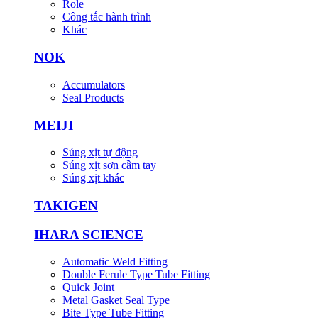
Role
Công tắc hành trình
Khác
NOK
Accumulators
Seal Products
MEIJI
Súng xịt tự động
Súng xịt sơn cầm tay
Súng xịt khác
TAKIGEN
IHARA SCIENCE
Automatic Weld Fitting
Double Ferule Type Tube Fitting
Quick Joint
Metal Gasket Seal Type
Bite Type Tube Fitting