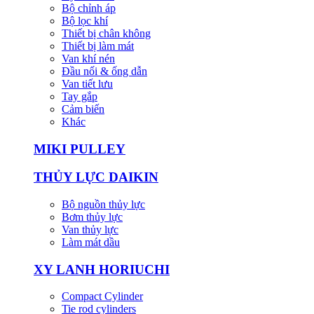
Bộ chỉnh áp
Bộ lọc khí
Thiết bị chân không
Thiết bị làm mát
Van khí nén
Đầu nối & ống dẫn
Van tiết lưu
Tay gắp
Cảm biến
Khác
MIKI PULLEY
THỦY LỰC DAIKIN
Bộ nguồn thủy lực
Bơm thủy lực
Van thủy lực
Làm mát dầu
XY LANH HORIUCHI
Compact Cylinder
Tie rod cylinders