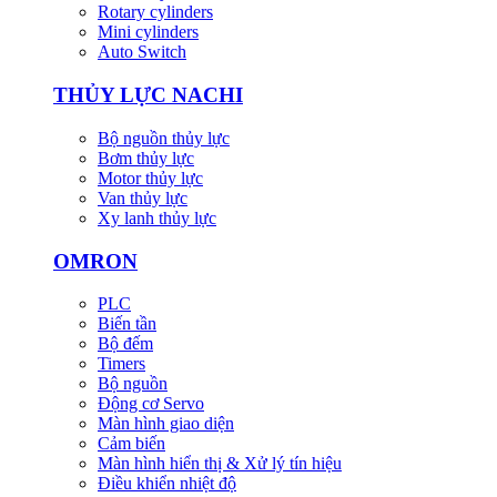
Rotary cylinders
Mini cylinders
Auto Switch
THỦY LỰC NACHI
Bộ nguồn thủy lực
Bơm thủy lực
Motor thủy lực
Van thủy lực
Xy lanh thủy lực
OMRON
PLC
Biến tần
Bộ đếm
Timers
Bộ nguồn
Động cơ Servo
Màn hình giao diện
Cảm biến
Màn hình hiển thị & Xử lý tín hiệu
Điều khiển nhiệt độ