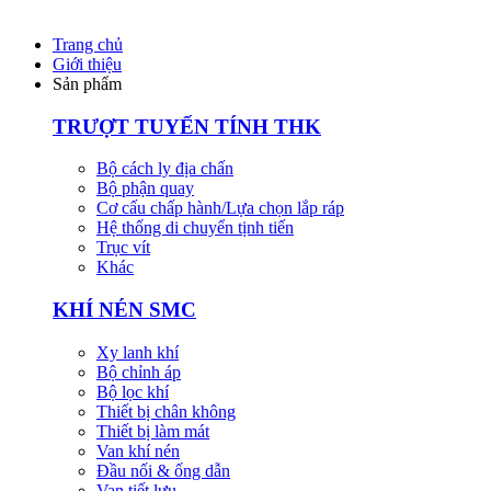
Trang chủ
Giới thiệu
Sản phẩm
TRƯỢT TUYẾN TÍNH THK
Bộ cách ly địa chấn
Bộ phận quay
Cơ cấu chấp hành/Lựa chọn lắp ráp
Hệ thống di chuyển tịnh tiến
Trục vít
Khác
KHÍ NÉN SMC
Xy lanh khí
Bộ chỉnh áp
Bộ lọc khí
Thiết bị chân không
Thiết bị làm mát
Van khí nén
Đầu nối & ống dẫn
Van tiết lưu