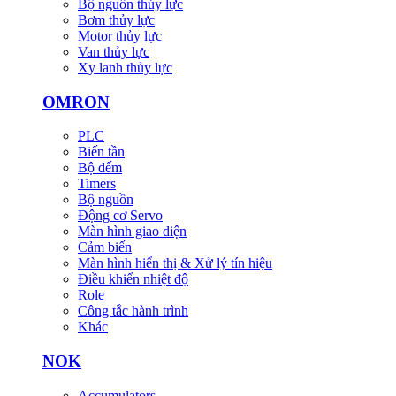
Bộ nguồn thủy lực
Bơm thủy lực
Motor thủy lực
Van thủy lực
Xy lanh thủy lực
OMRON
PLC
Biến tần
Bộ đếm
Timers
Bộ nguồn
Động cơ Servo
Màn hình giao diện
Cảm biến
Màn hình hiển thị & Xử lý tín hiệu
Điều khiển nhiệt độ
Role
Công tắc hành trình
Khác
NOK
Accumulators