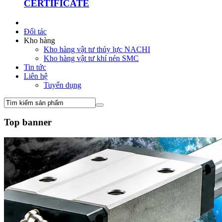
CERTIFICATE
Đối tác
Kho hàng
Kho hàng vật tư thủy lực NACHI
Kho hàng vật tư khí nén SMC
Tin tức
Liên hệ
Tuyển dụng
Top banner