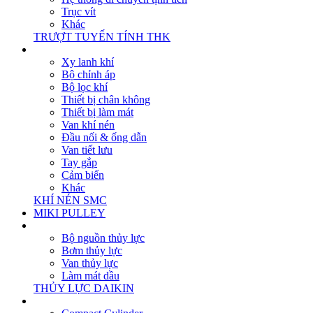
Trục vít
Khác
TRƯỢT TUYẾN TÍNH THK
Xy lanh khí
Bộ chỉnh áp
Bộ lọc khí
Thiết bị chân không
Thiết bị làm mát
Van khí nén
Đầu nối & ống dẫn
Van tiết lưu
Tay gắp
Cảm biến
Khác
KHÍ NÉN SMC
MIKI PULLEY
Bộ nguồn thủy lực
Bơm thủy lực
Van thủy lực
Làm mát dầu
THỦY LỰC DAIKIN