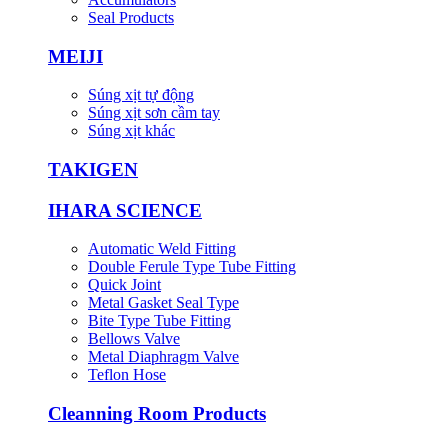
Seal Products
MEIJI
Súng xịt tự động
Súng xịt sơn cầm tay
Súng xịt khác
TAKIGEN
IHARA SCIENCE
Automatic Weld Fitting
Double Ferule Type Tube Fitting
Quick Joint
Metal Gasket Seal Type
Bite Type Tube Fitting
Bellows Valve
Metal Diaphragm Valve
Teflon Hose
Cleanning Room Products