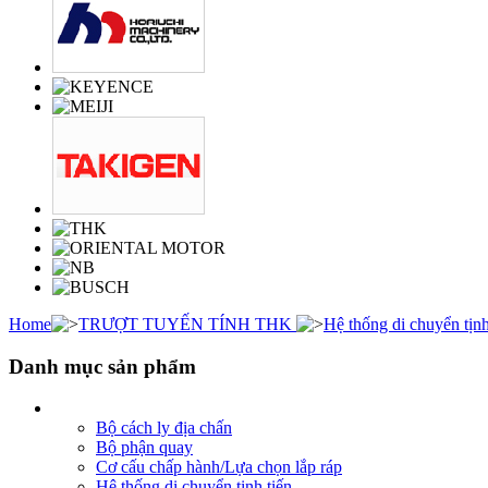
Home
TRƯỢT TUYẾN TÍNH THK
Hệ thống di chuyển tịnh
Danh mục sản phẩm
Bộ cách ly địa chấn
Bộ phận quay
Cơ cấu chấp hành/Lựa chọn lắp ráp
Hệ thống di chuyển tịnh tiến