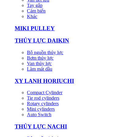
Tay gắp
Cảm biến
Khác
MIKI PULLEY
THỦY LỰC DAIKIN
Bộ nguồn thủy lực
Bơm thủy lực
Van thủy lực
Làm mát dầu
XY LANH HORIUCHI
Compact Cylinder
Tie rod cylinders
Rotary cylinders
Mini cylinders
Auto Switch
THỦY LỰC NACHI