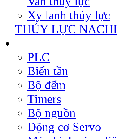
Van thủy lực
Xy lanh thủy lực
THỦY LỰC NACHI
PLC
Biến tần
Bộ đếm
Timers
Bộ nguồn
Động cơ Servo