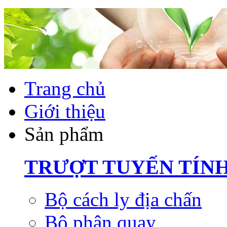
Trang chủ
Giới thiệu
Sản phẩm
TRƯỢT TUYẾN TÍN
Bộ cách ly địa chấn
Bộ phận quay