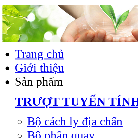
Trang chủ
Giới thiệu
Sản phẩm
TRƯỢT TUYẾN TÍN
Bộ cách ly địa chấn
Bộ phận quay