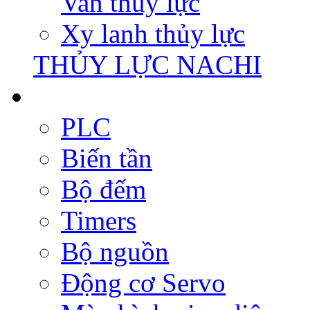
Van thủy lực
Xy lanh thủy lực
THỦY LỰC NACHI
PLC
Biến tần
Bộ đếm
Timers
Bộ nguồn
Động cơ Servo