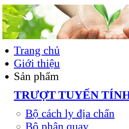
Trang chủ
Giới thiệu
Sản phẩm
TRƯỢT TUYẾN TÍN
Bộ cách ly địa chấn
Bộ phận quay