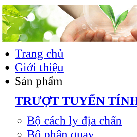
Trang chủ
Giới thiệu
Sản phẩm
TRƯỢT TUYẾN TÍN
Bộ cách ly địa chấn
Bộ phận quay