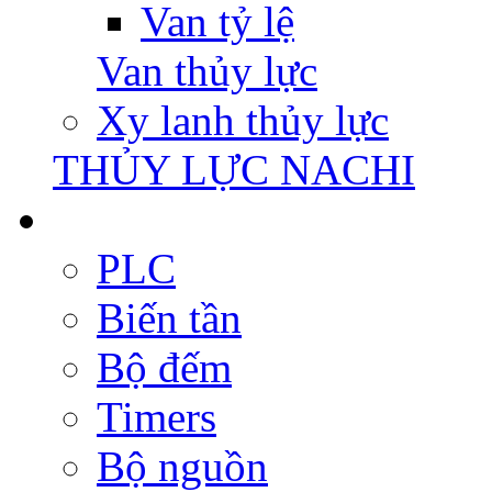
Van tỷ lệ
Van thủy lực
Xy lanh thủy lực
THỦY LỰC NACHI
PLC
Biến tần
Bộ đếm
Timers
Bộ nguồn