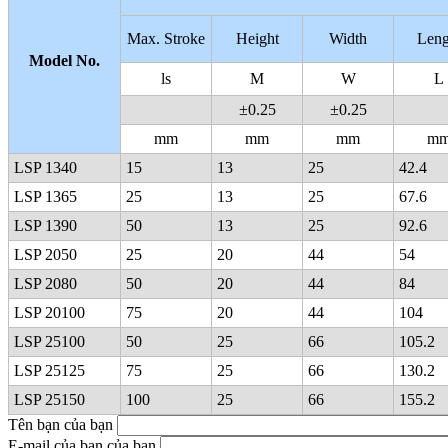
Max. Stroke
Height
Width
Leng
Model No.
ls
M
W
L
±0.25
±0.25
mm
mm
mm
m
LSP 1340
15
13
25
42.4
LSP 1365
25
13
25
67.6
LSP 1390
50
13
25
92.6
LSP 2050
25
20
44
54
LSP 2080
50
20
44
84
LSP 20100
75
20
44
104
LSP 25100
50
25
66
105.2
LSP 25125
75
25
66
130.2
LSP 25150
100
25
66
155.2
Tên bạn của bạn
E-mail của bạn của bạn