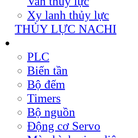
Van thủy lực
Xy lanh thủy lực
THỦY LỰC NACHI
PLC
Biến tần
Bộ đếm
Timers
Bộ nguồn
Động cơ Servo