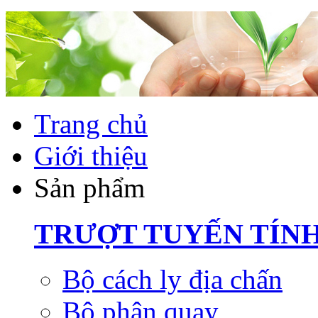
Trang chủ
Giới thiệu
Sản phẩm
TRƯỢT TUYẾN TÍN
Bộ cách ly địa chấn
Bộ phận quay