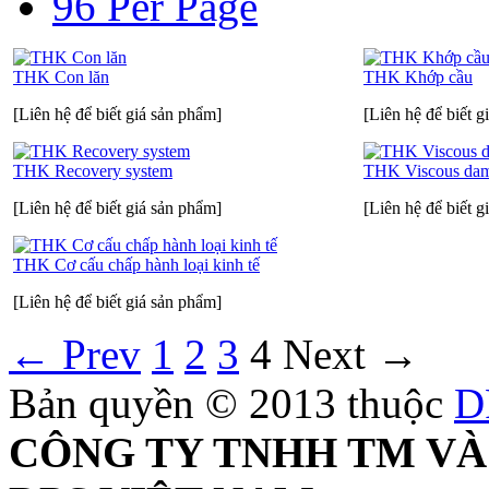
96 Per Page
THK Con lăn
THK Khớp cầu
[Liên hệ để biết giá sản phẩm]
[Liên hệ để biết g
THK Recovery system
THK Viscous da
[Liên hệ để biết giá sản phẩm]
[Liên hệ để biết g
THK Cơ cấu chấp hành loại kinh tế
[Liên hệ để biết giá sản phẩm]
←
Prev
1
2
3
4
Next
→
Bản quyền © 2013 thuộc
D
CÔNG TY TNHH TM VÀ