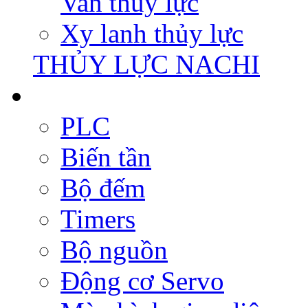
Van thủy lực
Xy lanh thủy lực
THỦY LỰC NACHI
PLC
Biến tần
Bộ đếm
Timers
Bộ nguồn
Động cơ Servo