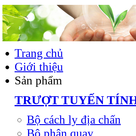
Trang chủ
Giới thiệu
Sản phẩm
TRƯỢT TUYẾN TÍN
Bộ cách ly địa chấn
Bộ phận quay