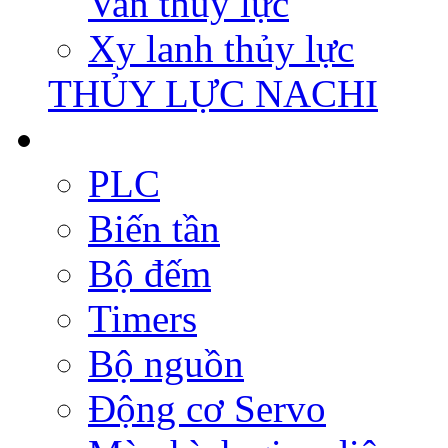
Van thủy lực
Xy lanh thủy lực
THỦY LỰC NACHI
PLC
Biến tần
Bộ đếm
Timers
Bộ nguồn
Động cơ Servo