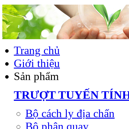
Trang chủ
Giới thiệu
Sản phẩm
TRƯỢT TUYẾN TÍN
Bộ cách ly địa chấn
Bộ phận quay