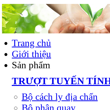
Trang chủ
Giới thiệu
Sản phẩm
TRƯỢT TUYẾN TÍN
Bộ cách ly địa chấn
Bộ phận quay