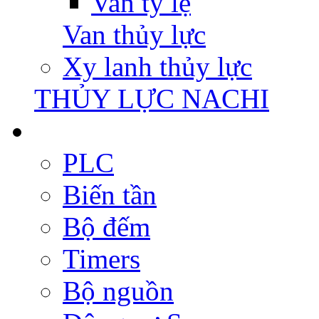
Van tỷ lệ
Van thủy lực
Xy lanh thủy lực
THỦY LỰC NACHI
PLC
Biến tần
Bộ đếm
Timers
Bộ nguồn