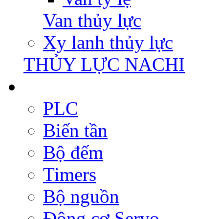
Van thủy lực
Xy lanh thủy lực
THỦY LỰC NACHI
PLC
Biến tần
Bộ đếm
Timers
Bộ nguồn
Động cơ Servo