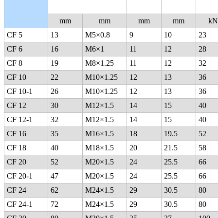
mm
mm
mm
mm
kN
CF 5
13
M5×0.8
9
10
23
CF 6
16
M6×1
11
12
28
CF 8
19
M8×1.25
11
12
32
CF 10
22
M10×1.25
12
13
36
CF 10-1
26
M10×1.25
12
13
36
CF 12
30
M12×1.5
14
15
40
CF 12-1
32
M12×1.5
14
15
40
CF 16
35
M16×1.5
18
19.5
52
CF 18
40
M18×1.5
20
21.5
58
CF 20
52
M20×1.5
24
25.5
66
CF 20-1
47
M20×1.5
24
25.5
66
CF 24
62
M24×1.5
29
30.5
80
CF 24-1
72
M24×1.5
29
30.5
80