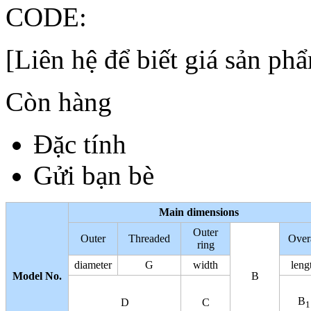
CODE:
[Liên hệ để biết giá sản ph
Còn hàng
Đặc tính
Gửi bạn bè
Main dimensions
Outer
Outer
Threaded
Over
ring
diameter
G
width
leng
Model No.
B
B
D
C
1