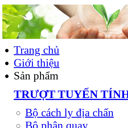
Trang chủ
Giới thiệu
Sản phẩm
TRƯỢT TUYẾN TÍN
Bộ cách ly địa chấn
Bộ phận quay