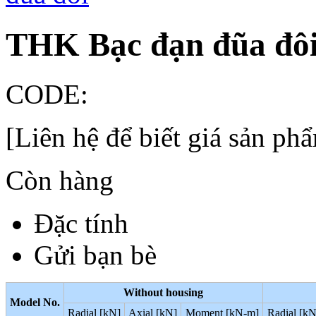
THK Bạc đạn đũa đô
CODE:
[Liên hệ để biết giá sản ph
Còn hàng
Đặc tính
Gửi bạn bè
Without housing
Model No.
Radial [kN]
Axial [kN]
Moment [kN-m]
Radial [kN