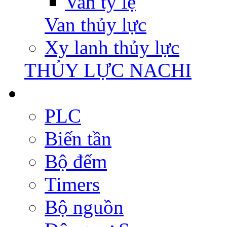
Van tỷ lệ
Van thủy lực
Xy lanh thủy lực
THỦY LỰC NACHI
PLC
Biến tần
Bộ đếm
Timers
Bộ nguồn