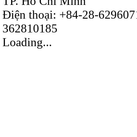
TP. Hồ Chí Minh
Điện thoại: +84-28-629607
362810185
Loading...