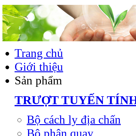
Trang chủ
Giới thiệu
Sản phẩm
TRƯỢT TUYẾN TÍN
Bộ cách ly địa chấn
Bộ phận quay