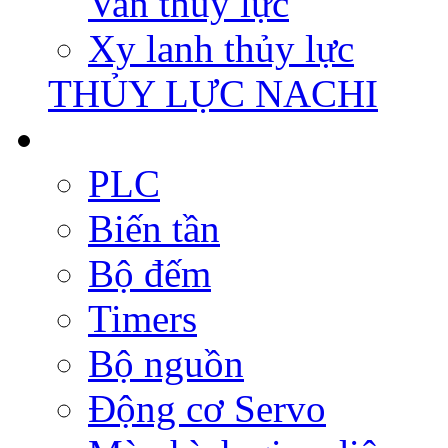
Van thủy lực
Xy lanh thủy lực
THỦY LỰC NACHI
PLC
Biến tần
Bộ đếm
Timers
Bộ nguồn
Động cơ Servo