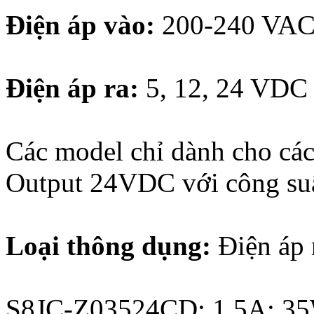
Ðiện áp vào:
200-240 VA
Ðiện áp ra:
5, 12, 24 VDC
Các model chỉ dành cho các
Output 24VDC với công su
Loại thông dụng:
Ðiện áp 
S8JC-Z03524CD: 1,5A; 3