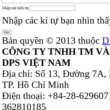
Nhập mã hiển thị
Nhập các kí tự bạn nhìn thấ
Bản quyền © 2013 thuộc
D
CÔNG TY TNHH TM VÀ
DPS VIỆT NAM
Địa chỉ: Số 13, Đường 7A,
TP. Hồ Chí Minh
Điện thoại: +84-28-629607
362810185