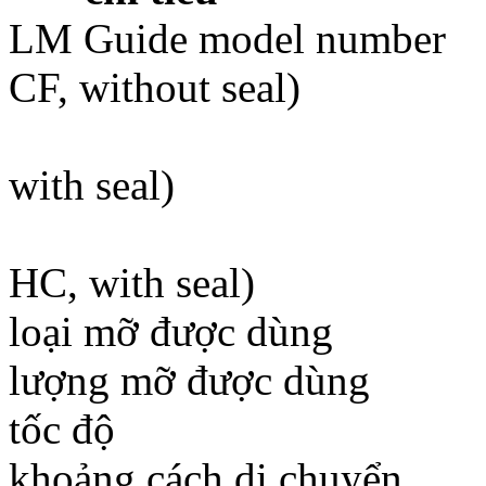
LM Guide model num
CF, without seal)
SSR20UUF+2
with seal)
SSR20WUUF
HC, with seal)
loại mỡ được dùng
lượng mỡ được dùng 
tốc độ 30m
khoảng cách di chu