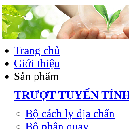
Trang chủ
Giới thiệu
Sản phẩm
TRƯỢT TUYẾN TÍN
Bộ cách ly địa chấn
Bộ phận quay