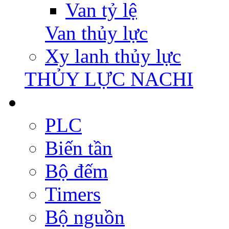
Van tỷ lệ
Van thủy lực
Xy lanh thủy lực
THỦY LỰC NACHI
PLC
Biến tần
Bộ đếm
Timers
Bộ nguồn