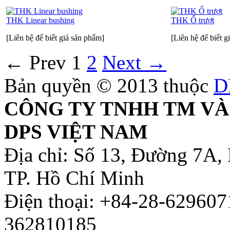
THK Linear bushing
THK Ổ trượt
[Liên hệ để biết giá sản phẩm]
[Liên hệ để biết g
←
Prev
1
2
Next
→
Bản quyền © 2013 thuộc
D
CÔNG TY TNHH TM VÀ
DPS VIỆT NAM
Địa chỉ: Số 13, Đường 7A,
TP. Hồ Chí Minh
Điện thoại: +84-28-629607
362810185