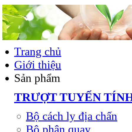
Trang chủ
Giới thiệu
Sản phẩm
TRƯỢT TUYẾN TÍN
Bộ cách ly địa chấn
Bộ phận quay