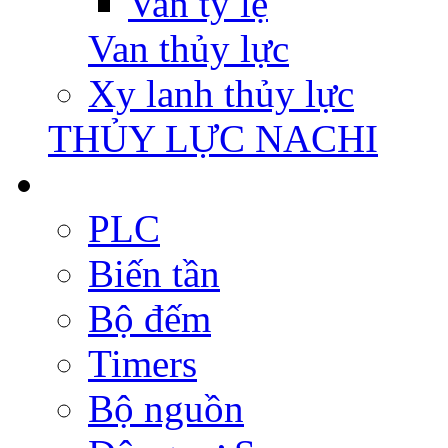
Van tỷ lệ
Van thủy lực
Xy lanh thủy lực
THỦY LỰC NACHI
PLC
Biến tần
Bộ đếm
Timers
Bộ nguồn