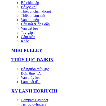
Bộ chỉnh áp
Bộ lọc khí
Thiết bị chân không
Thiết bị làm mát
Van khí nén
Đầu nối & ống dẫn
Van tiết lưu
Tay gắp
Cảm biến
Khác
MIKI PULLEY
THỦY LỰC DAIKIN
Bộ nguồn thủy lực
Bơm thủy lực
Van thủy lực
Làm mát dầu
XY LANH HORIUCHI
Compact Cylinder
Tie rod cylinders