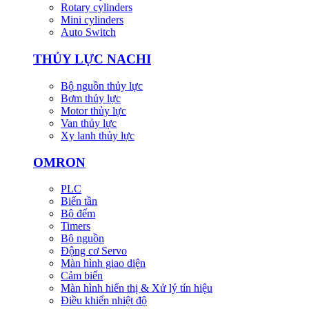
Rotary cylinders
Mini cylinders
Auto Switch
THỦY LỰC NACHI
Bộ nguồn thủy lực
Bơm thủy lực
Motor thủy lực
Van thủy lực
Xy lanh thủy lực
OMRON
PLC
Biến tần
Bộ đếm
Timers
Bộ nguồn
Động cơ Servo
Màn hình giao diện
Cảm biến
Màn hình hiển thị & Xử lý tín hiệu
Điều khiển nhiệt độ