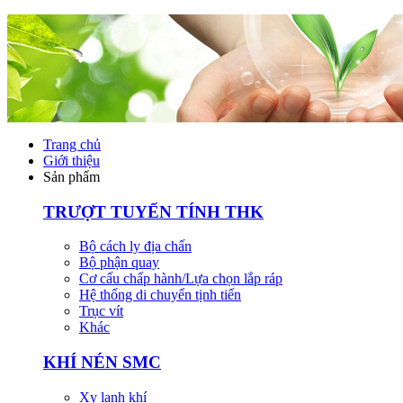
Trang chủ
Giới thiệu
Sản phẩm
TRƯỢT TUYẾN TÍNH THK
Bộ cách ly địa chấn
Bộ phận quay
Cơ cấu chấp hành/Lựa chọn lắp ráp
Hệ thống di chuyển tịnh tiến
Trục vít
Khác
KHÍ NÉN SMC
Xy lanh khí