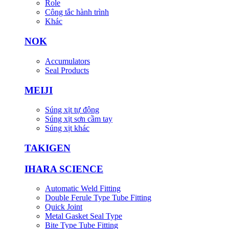
Role
Công tắc hành trình
Khác
NOK
Accumulators
Seal Products
MEIJI
Súng xịt tự động
Súng xịt sơn cầm tay
Súng xịt khác
TAKIGEN
IHARA SCIENCE
Automatic Weld Fitting
Double Ferule Type Tube Fitting
Quick Joint
Metal Gasket Seal Type
Bite Type Tube Fitting