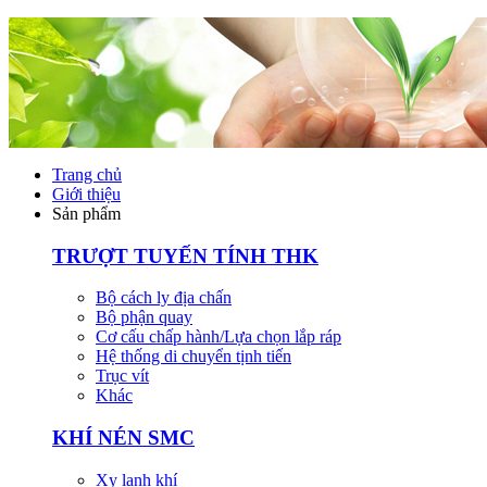
Trang chủ
Giới thiệu
Sản phẩm
TRƯỢT TUYẾN TÍNH THK
Bộ cách ly địa chấn
Bộ phận quay
Cơ cấu chấp hành/Lựa chọn lắp ráp
Hệ thống di chuyển tịnh tiến
Trục vít
Khác
KHÍ NÉN SMC
Xy lanh khí