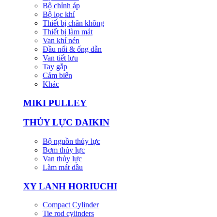
Bộ chỉnh áp
Bộ lọc khí
Thiết bị chân không
Thiết bị làm mát
Van khí nén
Đầu nối & ống dẫn
Van tiết lưu
Tay gắp
Cảm biến
Khác
MIKI PULLEY
THỦY LỰC DAIKIN
Bộ nguồn thủy lực
Bơm thủy lực
Van thủy lực
Làm mát dầu
XY LANH HORIUCHI
Compact Cylinder
Tie rod cylinders