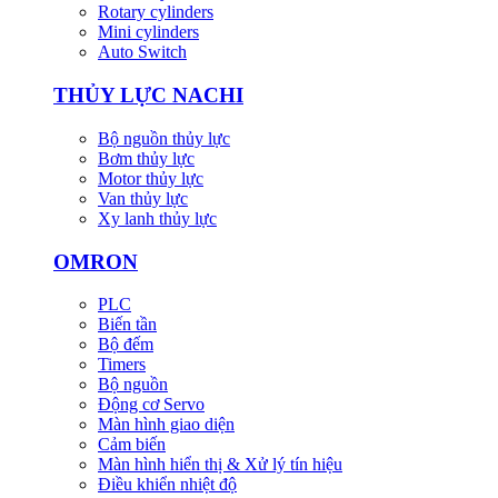
Rotary cylinders
Mini cylinders
Auto Switch
THỦY LỰC NACHI
Bộ nguồn thủy lực
Bơm thủy lực
Motor thủy lực
Van thủy lực
Xy lanh thủy lực
OMRON
PLC
Biến tần
Bộ đếm
Timers
Bộ nguồn
Động cơ Servo
Màn hình giao diện
Cảm biến
Màn hình hiển thị & Xử lý tín hiệu
Điều khiển nhiệt độ