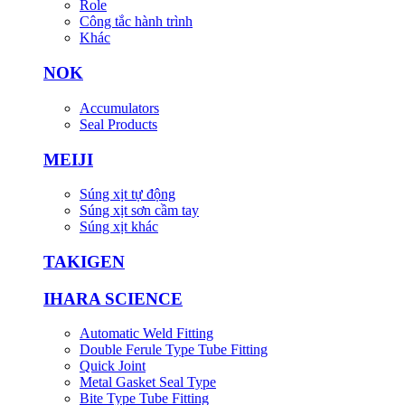
Role
Công tắc hành trình
Khác
NOK
Accumulators
Seal Products
MEIJI
Súng xịt tự động
Súng xịt sơn cầm tay
Súng xịt khác
TAKIGEN
IHARA SCIENCE
Automatic Weld Fitting
Double Ferule Type Tube Fitting
Quick Joint
Metal Gasket Seal Type
Bite Type Tube Fitting