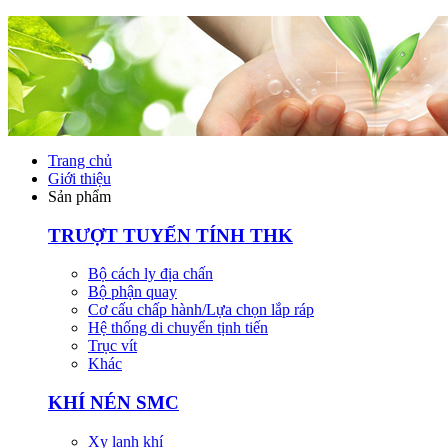
Trang chủ
Giới thiệu
Sản phẩm
TRƯỢT TUYẾN TÍNH THK
Bộ cách ly địa chấn
Bộ phận quay
Cơ cấu chấp hành/Lựa chọn lắp ráp
Hệ thống di chuyển tịnh tiến
Trục vít
Khác
KHÍ NÉN SMC
Xy lanh khí