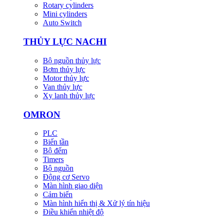
Rotary cylinders
Mini cylinders
Auto Switch
THỦY LỰC NACHI
Bộ nguồn thủy lực
Bơm thủy lực
Motor thủy lực
Van thủy lực
Xy lanh thủy lực
OMRON
PLC
Biến tần
Bộ đếm
Timers
Bộ nguồn
Động cơ Servo
Màn hình giao diện
Cảm biến
Màn hình hiển thị & Xử lý tín hiệu
Điều khiển nhiệt độ