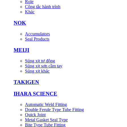
Role
Công tắc hành trình
Khác
NOK
Accumulators
Seal Products
MEIJI
Súng xịt tự động
Súng xịt sơn cầm tay
Súng xịt khác
TAKIGEN
IHARA SCIENCE
Automatic Weld Fitting
Double Ferule Type Tube Fitting
Quick Joint
Metal Gasket Seal Type
Bite Type Tube Fitting