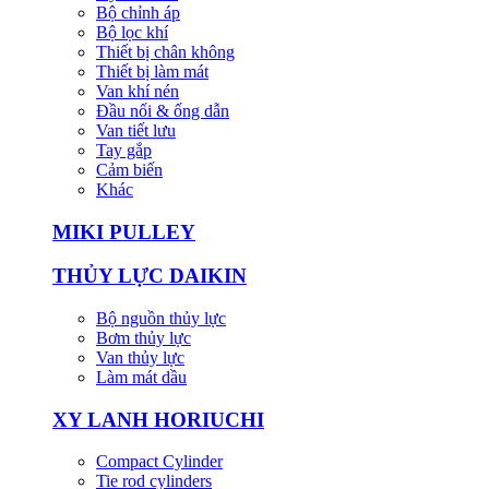
Bộ chỉnh áp
Bộ lọc khí
Thiết bị chân không
Thiết bị làm mát
Van khí nén
Đầu nối & ống dẫn
Van tiết lưu
Tay gắp
Cảm biến
Khác
MIKI PULLEY
THỦY LỰC DAIKIN
Bộ nguồn thủy lực
Bơm thủy lực
Van thủy lực
Làm mát dầu
XY LANH HORIUCHI
Compact Cylinder
Tie rod cylinders